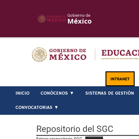
Gobierno de
México
Skip
to
content
INTRANET
INICIO
CONÓCENOS ▼
SISTEMAS DE GESTIÓN
CONVOCATORIAS ▼
Repositorio del SGC
Enlace respositorio SGC
Descarga