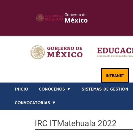
Gobierno de
México
Skip
to
content
INTRANET
INICIO
CONÓCENOS ▼
SISTEMAS DE GESTIÓN
CONVOCATORIAS ▼
IRC ITMatehuala 2022