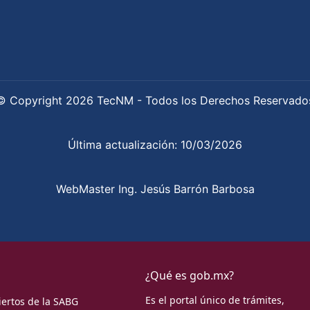
© Copyright 2026 TecNM - Todos los Derechos Reservado
Última actualización: 10/03/2026
WebMaster Ing. Jesús Barrón Barbosa
¿Qué es gob.mx?
Es el portal único de trámites,
iertos de la SABG