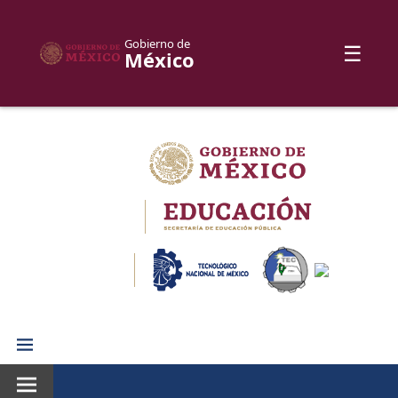
Gobierno de
☰
México
Skip
to
content