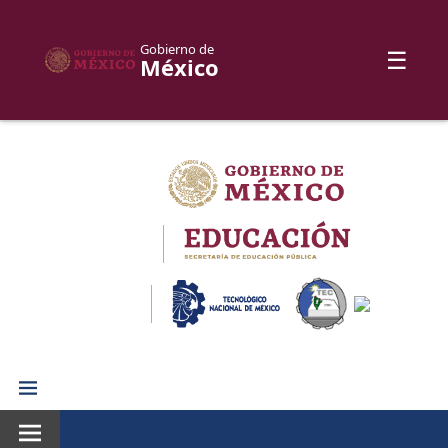
Gobierno de
☰
México
Skip
to
content