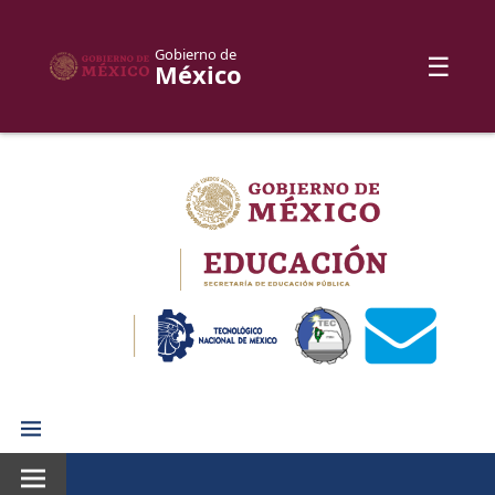
Gobierno de
☰
México
Skip
to
content