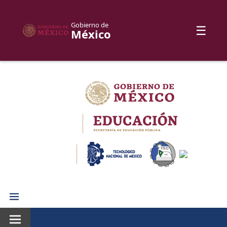
Gobierno de
☰
México
Skip
to
content