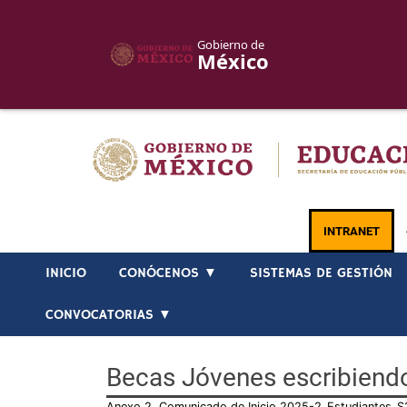
Gobierno de
México
Skip
to
content
INTRANET
INICIO
CONÓCENOS ▼
SISTEMAS DE GESTIÓN
CONVOCATORIAS ▼
Becas Jóvenes escribiend
Anexo 2. Comunicado de Inicio 2025-2_Estudiantes_